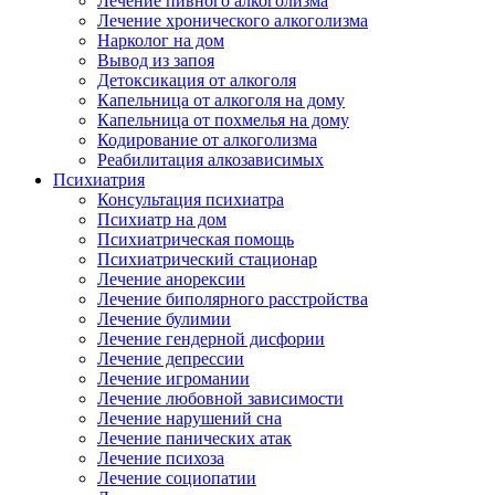
Лечение пивного алкоголизма
Лечение хронического алкоголизма
Нарколог на дом
Вывод из запоя
Детоксикация от алкоголя
Капельница от алкоголя на дому
Капельница от похмелья на дому
Кодирование от алкоголизма
Реабилитация алкозависимых
Психиатрия
Консультация психиатра
Психиатр на дом
Психиатрическая помощь
Психиатрический стационар
Лечение анорексии
Лечение биполярного расстройства
Лечение булимии
Лечение гендерной дисфории
Лечение депрессии
Лечение игромании
Лечение любовной зависимости
Лечение нарушений сна
Лечение панических атак
Лечение психоза
Лечение социопатии