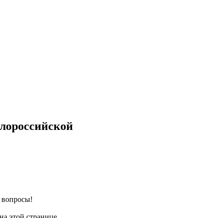
алороссийской
е вопросы!
на этой странице.