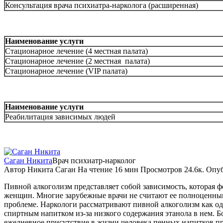
Консультация врача психиатра-нарколога (расширенная)
Наименование услуги
Стационарное лечение (4 местная палата)
Стационарное лечение (2 местная палата)
Стационарное лечение (VIP палата)
Наименование услуги
Реабилитация зависимых людей
Саган Никита
Врач психиатр-нарколог
Автор
Никита Саган
На чтение
16 мин
Просмотров
24.6к.
Опуб
Пивной алкоголизм представляет собой зависимость, которая ф
женщин. Многие зарубежные врачи не считают ее полноценным 
проблеме. Наркологи рассматривают пивной алкоголизм как од
спиртным напитком из-за низкого содержания этанола в нем. Б
ежедневное присутствие в жизни человека пенных напитков 