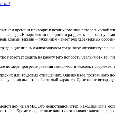
лизме?
ечением времени приводит к возникновению патологической тяги
многие люди. В наркологии не принято разделять алкогольную за
пециальный термин – габринизм) имеет ряд характерных особенно
Страдающие пивным алкоголизмом сохраняют интеллектуальные 
о перестает ходить на работу (его попросту увольняют), то “пи
же по мере прогрессирования зависимости человек продолжает 
жеских или трудовых отношениях. Однако из-за постоянного пос
 нарушения имеют необратимый характер. Даже после возвращени
оздействием на ГАМК. Это нейротрансмиттер, находящийся в моз
онтроль. Кроме того, пенные напитки оказывают влияние на во