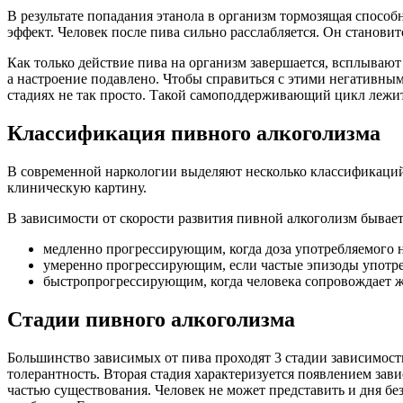
В результате попадания этанола в организм тормозящая способ
эффект. Человек после пива сильно расслабляется. Он становит
Как только действие пива на организм завершается, всплывают
а настроение подавлено. Чтобы справиться с этими негативным
стадиях не так просто. Такой самоподдерживающий цикл лежи
Классификация пивного алкоголизма
В современной наркологии выделяют несколько классификаций 
клиническую картину.
В зависимости от скорости развития пивной алкоголизм бывает
медленно прогрессирующим, когда доза употребляемого 
умеренно прогрессирующим, если частые эпизоды употр
быстропрогрессирующим, когда человека сопровождает же
Стадии пивного алкоголизма
Большинство зависимых от пива проходят 3 стадии зависимости
толерантность. Вторая стадия характеризуется появлением зав
частью существования. Человек не может представить и дня бе