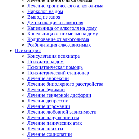
Лечение пивного алкоголизма
Лечение хронического алкоголизма
Нарколог на дом
Вывод из запоя
Детоксикация от алкоголя
Капельница от алкоголя на дому
Капельница от похмелья на дому
Кодирование от алкоголизма
Реабилитация алкозависимых
Психиатрия
Консультация психиатра
Психиатр на дом
Психиатрическая помощь
Психиатрический стационар
Лечение анорексии
Лечение биполярного расстройства
Лечение булимии
Лечение гендерной дисфории
Лечение депрессии
Лечение игромании
Лечение любовной зависимости
Лечение нарушений сна
Лечение панических атак
Лечение психоза
Лечение социопатии