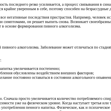
ность последнего резко усиливается, а процесс связывания в си
ся крайне уверенным в себе, поэтому способен на безрассудные 
 все негативные последствия пристрастия. Например, человек ис
и симптомами, он решает выпить снова. Возникает своеобразный
т в основе формирования пивного алкоголизма.
пивного алкоголизма. Заболевание может отличаться по стадиям
:
напитка увеличивается постепенно;
ебления обусловлены воздействием внешних факторов;
лание постоянно оставаться в состоянии алкогольного опьянен
. Сначала просто увеличивается количество потребляемого спир
исимости уже на физическом уровне. Когда наступает третья или
з употребления пенного напитка. Физическое, как и психическо